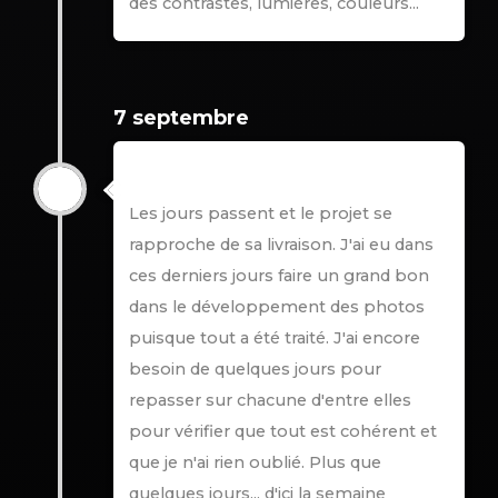
des contrastes, lumières, couleurs...
7 septembre
Add Title Here
Les jours passent et le projet se
rapproche de sa livraison. J'ai eu dans
ces derniers jours faire un grand bon
dans le développement des photos
puisque tout a été traité. J'ai encore
besoin de quelques jours pour
repasser sur chacune d'entre elles
pour vérifier que tout est cohérent et
que je n'ai rien oublié. Plus que
quelques jours... d'ici la semaine