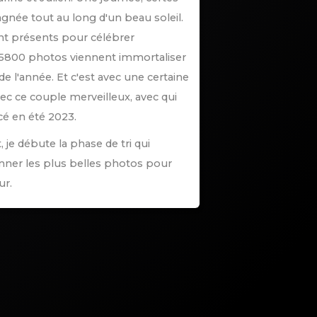
gnée tout au long d'un beau soleil.
ent présents pour célébrer
 5800 photos viennent immortaliser
e l'année. Et c'est avec une certaine
ec ce couple merveilleux, avec qui
é en été 2023.
 je débute la phase de tri qui
nner les plus belles photos pour
ur.