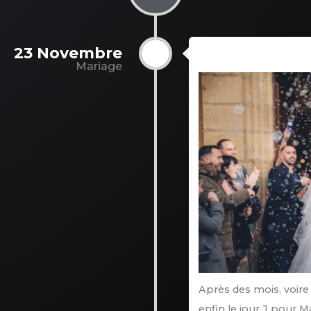
23 Novembre
23 Novembr
Mariage
Après des mois, voire 
enfin le jour J pour M