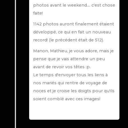
photos avant le weekend.... c'est chose
faite!
1142 photos auront finalement étaient
développé, ce qui en fait un nouveau
record! (le précédent était de 512).
Manon, Mathieu, je vous adore, mais je
pense que je vais attendre un peu
avant de revoir vos têtes :p.
Le temps d'envoyer tous les liens à
nos mariés qui rentre de voyage de
noces et je croise les doigts pour qu'ils
soient comblé avec ces images!